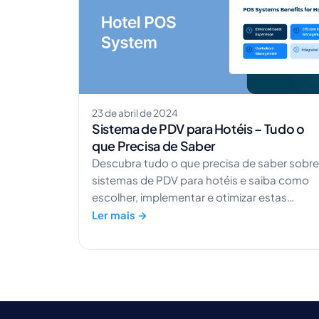
23 de abril de 2024
Sistema de PDV para Hotéis – Tudo o
que Precisa de Saber
Descubra tudo o que precisa de saber sobre
sistemas de PDV para hotéis e saiba como
escolher, implementar e otimizar estas
soluções para melhorar a experiência dos
Ler mais →
hóspedes.