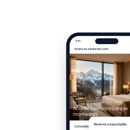
9:41
reservas.seuhotel.com
RESERVAS.SEUHOTEL.COM
Acorde com vista para as
montanhas
Reserve a sua estadia
Comodidades