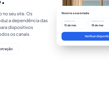
 no seu site. Os
Reserve a sua estadia
eduz a dependência das
CHECK-IN
CHECK-OUT
15 de mar.
18 de mar.
ara dispositivos
BEM-VINDO
odos os canais.
A sua estadia começ
Verificar disponib
stração