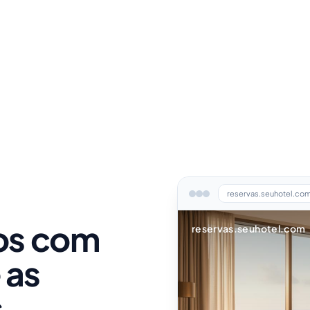
reservas.seuhotel.co
os com
reservas.seuhotel.com
 as
.