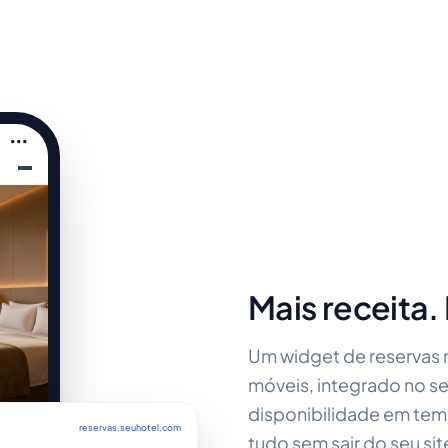
•••
Mais receita
Um widget de reservas 
móveis, integrado no s
disponibilidade em tem
reservas.seuhotel.com
tudo sem sair do seu sit