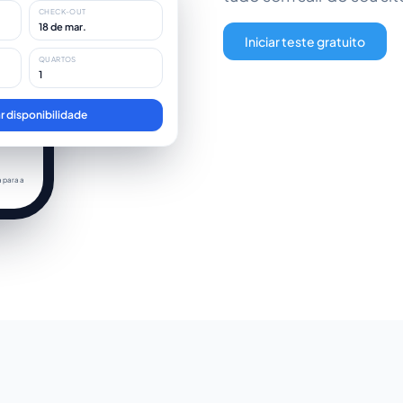
CHECK-OUT
18 de mar.
Bar
Iniciar teste gratuito
zar todas
QUARTOS
1
olher
ar disponibilidade
olher
a para a