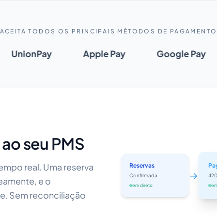
ACEITA TODOS OS PRINCIPAIS MÉTODOS DE PAGAMENT
UnionPay
Apple Pay
Google Pay
 ao seu PMS
mpo real. Uma reserva
Reservas
Pa
→
Confirmada
420
eamente, e o
em direto
em
e. Sem reconciliação