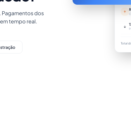
R
↑
s. Pagamentos dos
C
 em tempo real.
T
↓
P
Total di
stração