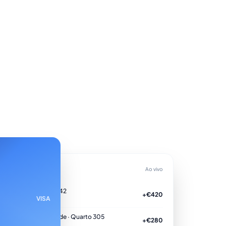
mentos de hoje
Ao vivo
artão virtual •••• 4242
+€420
VISA
rocessado
agamento do hóspede · Quarto 305
+€280
rocessado