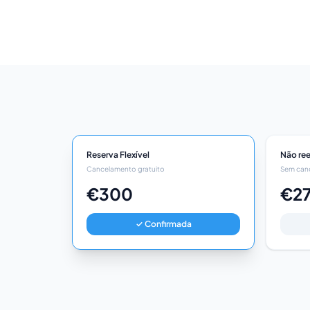
Reserva Flexível
Não re
Cancelamento gratuito
Sem can
€300
€2
✓ Confirmada