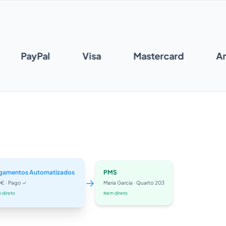
O
PayPal
Visa
Mastercard
gamentos Automatizados
PMS
→
€ · Pago ✓
Maria Garcia · Quarto 203
 direto
em direto