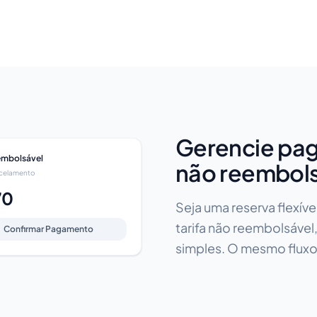
Gerencie pag
embolsável
não reembols
celamento
70
Seja uma reserva flexí
tarifa não reembolsáve
Confirmar Pagamento
simples. O mesmo fluxo,