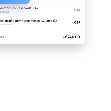
eembolso · Reserva #8842
-€45
oncluída
axa de não comparecimento · Quarto 112
+€89
rocessando
+€744.00
ário