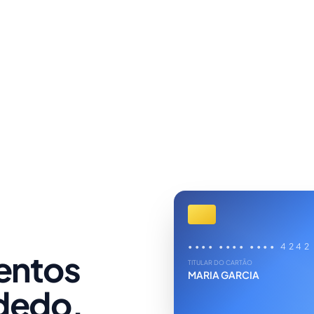
Paga
•••• •••• •••• 4242
entos
TITULAR DO CARTÃO
C
↓
MARIA GARCIA
P
dedo.
P
↓
P