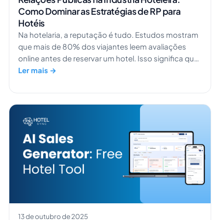
Como Dominar as Estratégias de RP para
Hotéis
Na hotelaria, a reputação é tudo. Estudos mostram
que mais de 80% dos viajantes leem avaliações
online antes de reservar um hotel. Isso significa que
a história da sua marca e a sua imagem pública
Ler mais →
podem influenciar diretamente a sua receita.
Compreender o poder das relações públicas nos
hotéis deixou de ser opcional. É o que diferencia as
propriedades que os hóspedes recordam daquelas
que apenas percorrem com o olhar […]
13 de outubro de 2025