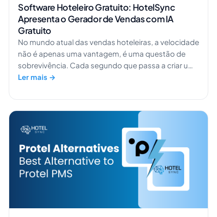
Software Hoteleiro Gratuito: HotelSync
Apresenta o Gerador de Vendas com IA
Gratuito
No mundo atual das vendas hoteleiras, a velocidade
não é apenas uma vantagem, é uma questão de
sobrevivência. Cada segundo que passa a criar uma
oferta manualmente, os seus concorrentes já estão
Ler mais →
a fechar negócios. O Gerador de Vendas com IA da
HotelSync vem mudar isso. Ele transforma a forma
como os hotéis gerem as vendas, passando de
processos lentos e manuais para conversões de
reservas ultrarrápidas, assistidas por IA. Quer
experimentar por si mesmo? Experimente o […]