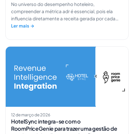
No universo do desempenho hoteleiro,
compreender a métrica adr é essencial, pois ela
influencia diretamente a receita gerada por cada
estadia. O adr de um hotel não funciona
Ler mais →
isoladamente; está diretamente ligado a outras
métricas hoteleiras importantes, como a taxa de
ocupação e o RevPAR, ajudando os gestores de
receita a entender o panorama completo por trás
da receita por quarto disponível. […]
12 de março de 2026
HotelSync integra-se com o
RoomPriceGenie para trazer uma gestão de