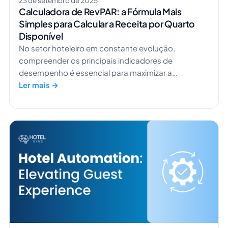
23 de setembro de 2025
Calculadora de RevPAR: a Fórmula Mais
Simples para Calcular a Receita por Quarto
Disponível
No setor hoteleiro em constante evolução,
compreender os principais indicadores de
desempenho é essencial para maximizar a
lucratividade. Uma dessas métricas é o RevPAR
Ler mais →
(Receita por Quarto Disponível), que oferece
informações valiosas sobre a saúde financeira de
um hotel. Segundo um relatório da STR, a diária
média (ADR) dos hotéis nos EUA atingiu US$ 156,67
em dezembro de 2024, um aumento de 3,3% […]