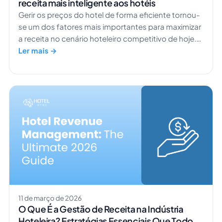
receita mais inteligente aos hotéis
Gerir os preços do hotel de forma eficiente tornou-
se um dos fatores mais importantes para maximizar
a receita no cenário hoteleiro competitivo de hoje.
Para ajudar os hotéis a automatizar as decisões de
Ler mais →
preços e otimizar a receita, a HotelSync fez uma
parceria com o RoomPriceGenie, um sistema líder
de gestão de receita automatizada, desenvolvido
especificamente para hotéis independentes. Esta
integração permite […]
11 de março de 2026
O Que É a Gestão de Receita na Indústria
Hoteleira? Estratégias Essenciais Que Todo