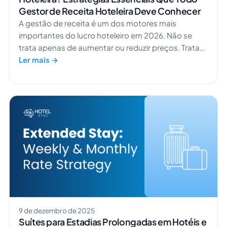
Gestor de Receita Hoteleira Deve Conhecer
A gestão de receita é um dos motores mais
importantes do lucro hoteleiro em 2026. Não se
trata apenas de aumentar ou reduzir preços. Trata-
se de tomar decisões inteligentes, baseadas em
Ler mais →
dados, que ajudam a ganhar mais com a procura
que já existe. No fundo, a gestão de receita significa
vender o quarto certo ao hóspede certo […]
9 de dezembro de 2025
Suítes para Estadias Prolongadas em Hotéis e