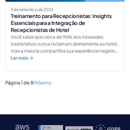
5 de setembro de 2025
Treinamento para Recepcionistas: Insights
Essenciais para a Integração de
Recepcionistas de Hotel
Você sabia que cerca de 96% dos hóspedes
insatisfeitos nunca reclamam diretamente ao hotel,
mas a maioria compartilha sua experiência negativa
com outras pessoas? Isso mostra o quanto sua
Ler mais →
equipe de recepção impacta a satisfação dos
hóspedes. Um único detalhe esquecido pode
custar silenciosamente a fidelização de clientes,
Página 1 de 8
Próximo
enquanto um atendimento excelente cria visitantes
fiéis […]