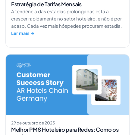
Estratégia de Tarifas Mensais
A tendência das estadias prolongadas está a
crescer rapidamente no setor hoteleiro, e não é por
acaso. Cada vez mais hóspedes procuram estadias
mais longas, porque o trabalho e a vida mudaram.
Ler mais →
Os profissionais remotos precisam de um lugar para
se manterem ligados. Enfermeiros itinerantes e
equipas de projeto ficam num só local durante
semanas. As famílias querem um quarto acolhedor,
estilo apartamento […]
29 de outubro de 2025
Melhor PMS Hoteleiro para Redes: Como os