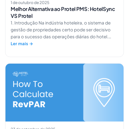
1 de outubro de 2025
Melhor Alternativa ao Protel PMS: HotelSync
VS Protel
1. Introdução Na indústria hoteleira, o sistema de
gestão de propriedades certo pode ser decisivo
para o sucesso das operações diárias do hotel.
Durante anos, o Protel PMS foi uma escolha bem
Ler mais →
conhecida para gerir reservas, dados de hóspedes
e tarefas de reserva. Muitos hotéis de maior
dimensão confiaram nele para manter tudo a
funcionar sem problemas. Mas os tempos estão a
mudar. Os hóspedes esperam um serviço mais
rápido, e […]