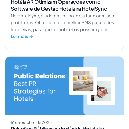
Hotéis AR Otimizam Operações com o
Software de Gestão Hoteleira HotelSync
Na HotelSync, ajudamos os hotéis a funcionar sem
problemas. Oferecemos o melhor PMS para redes
hoteleiras, para que os hoteleiros possam gerir
múltiplas propriedades, aumentar a receita e
Ler mais →
proporcionar uma excelente experiência aos
hóspedes. Um hotel que demonstra isso na prática
é o AR Boutique Hotel Heusenstamm, situado na
periferia industrial de Heusenstamm, Alemanha.
Heusenstamm é apenas um dos muitos hotéis […]
16 de outubro de 2025
Relações Públicas na Indústria Hoteleira: