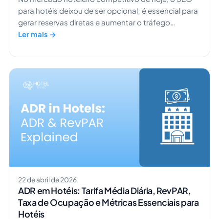
para hotéis deixou de ser opcional; é essencial para
gerar reservas diretas e aumentar o tráfego
orgânico. Com os viajantes a depender cada vez
Ler mais →
mais dos motores de busca para descobrir e
comparar alojamentos, a visibilidade online do seu
hotel tem impacto direto na receita. Uma estratégia
de SEO bem executada ajuda a reduzir a
dependência das OTAs, ao mesmo tempo que atrai
hóspedes com elevada intenção de reserva. Em […]
22 de abril de 2026
ADR em Hotéis: Tarifa Média Diária, RevPAR,
Taxa de Ocupação e Métricas Essenciais para
Hotéis