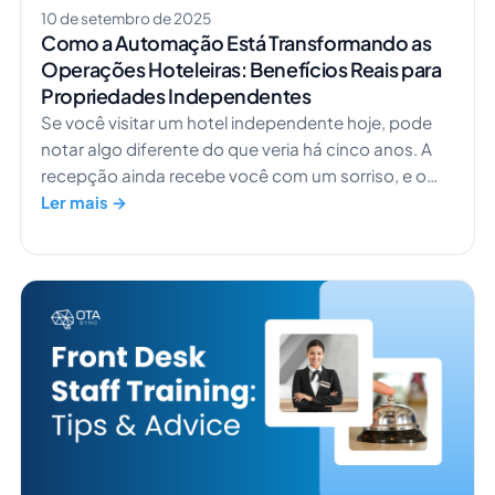
10 de setembro de 2025
Como a Automação Está Transformando as
Operações Hoteleiras: Benefícios Reais para
Propriedades Independentes
Se você visitar um hotel independente hoje, pode
notar algo diferente do que veria há cinco anos. A
recepção ainda recebe você com um sorriso, e o
lobby ainda tem aquele charme especial que só os
Ler mais →
hotéis menores conseguem oferecer. Mas muita
coisa mudou nos bastidores. De acordo com a
Hospitality Technology, […]