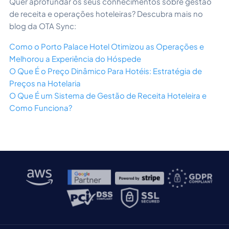
Quer aprofundar os seus conhecimentos sobre gestão
de receita e operações hoteleiras? Descubra mais no
blog da OTA Sync:
Como o Porto Palace Hotel Otimizou as Operações e
Melhorou a Experiência do Hóspede
O Que É o Preço Dinâmico Para Hotéis: Estratégia de
Preços na Hotelaria
O Que É um Sistema de Gestão de Receita Hoteleira e
Como Funciona?