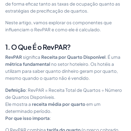
de forma eficaz tanto as taxas de ocupação quanto as
estratégias de precificação de quartos.
Neste artigo, vamos explorar os componentes que
influenciam o RevPAR e como ele é calculado.
1. O Que É o RevPAR?
RevPAR
significa
Receita por Quarto Disponível
. É uma
métrica fundamental
no setor hoteleiro. Os hotéis a
utilizam para saber quanto dinheiro geram por quarto,
mesmo quando o quarto não é vendido.
Definição
: RevPAR = Receita Total de Quartos ÷ Número
de Quartos Disponíveis.
Ele mostra a
receita média por quarto
em um
determinado período.
Por que isso importa
:
O RevPAR combina
tarifa do quarto
(o preço cobrado