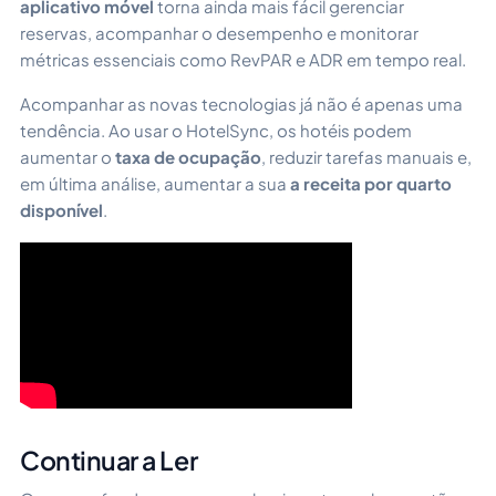
aplicativo móvel
torna ainda mais fácil gerenciar
reservas, acompanhar o desempenho e monitorar
métricas essenciais como RevPAR e ADR em tempo real.
Acompanhar as novas tecnologias já não é apenas uma
tendência. Ao usar o HotelSync, os hotéis podem
aumentar o
taxa de ocupação
, reduzir tarefas manuais e,
em última análise, aumentar a sua
a receita por quarto
disponível
.
Continuar a Ler