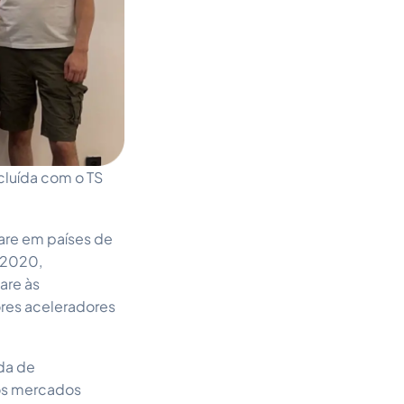
cluída com o TS
are em países de
 2020,
are às
res aceleradores
da de
dos mercados