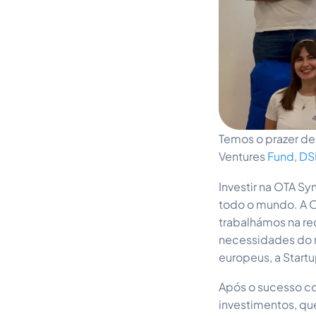
Temos o prazer de
Ventures
Fund
,
DSI
Investir na OTA S
todo o mundo. A O
trabalhámos na re
necessidades do 
europeus, a Start
Após o sucesso co
investimentos, qu