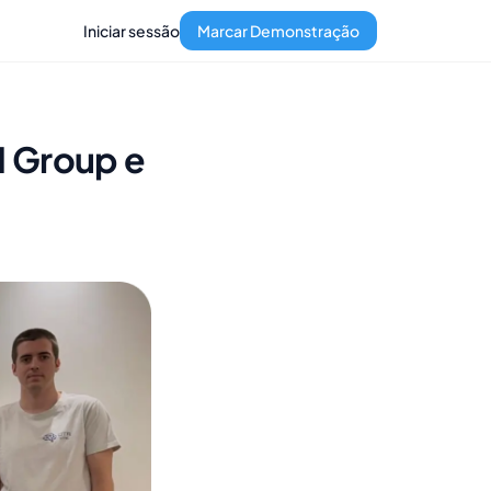
Iniciar sessão
Marcar Demonstração
I Group e