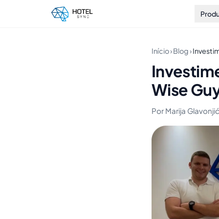
Prod
Início
›
Blog
›
Investi
Investim
Wise Gu
Por Marija Glavonjić