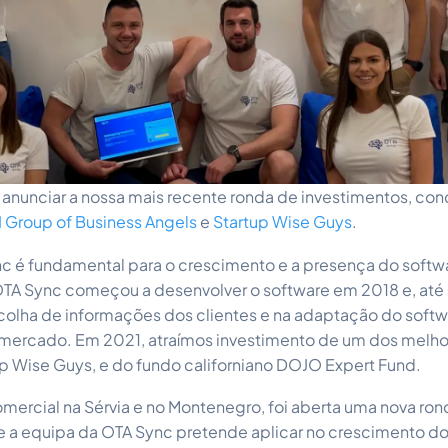
 anunciar a nossa mais recente ronda de investimentos, con
 Group of Business Angels
e
Startup Wise Guys
.
ync é fundamental para o crescimento e a presença do softw
TA Sync começou a desenvolver o software em 2018 e, até
colha de informações dos clientes e na adaptação do softw
mercado. Em 2021, atraímos investimento de um dos melho
up Wise Guys, e do fundo californiano DOJO Expert Fund.
mercial na Sérvia e no Montenegro, foi aberta uma nova ron
e a equipa da OTA Sync pretende aplicar no crescimento 