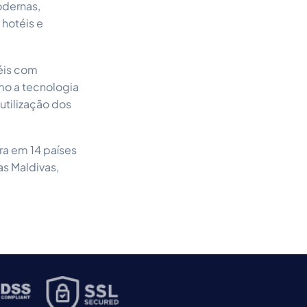
odernas,
hotéis e
téis com
mo a tecnologia
utilização dos
ra em 14 países
as Maldivas,