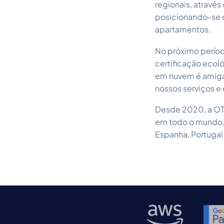
regionais, atravé
posicionando-se c
apartamentos.
No próximo períod
certificação ecol
em nuvem é amiga 
nossos serviços e
Desde 2020, a OTA
em todo o mundo, 
Espanha, Portugal