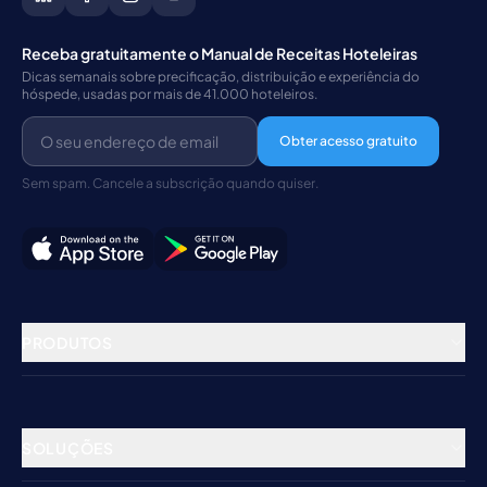
Receba gratuitamente o Manual de Receitas Hoteleiras
Dicas semanais sobre precificação, distribuição e experiência do
hóspede, usadas por mais de 41.000 hoteleiros.
Obter acesso gratuito
Sem spam. Cancele a subscrição quando quiser.
PRODUTOS
Gestão de Propriedades
Gestor de Canais
SOLUÇÕES
Motor de Reservas
Hotéis