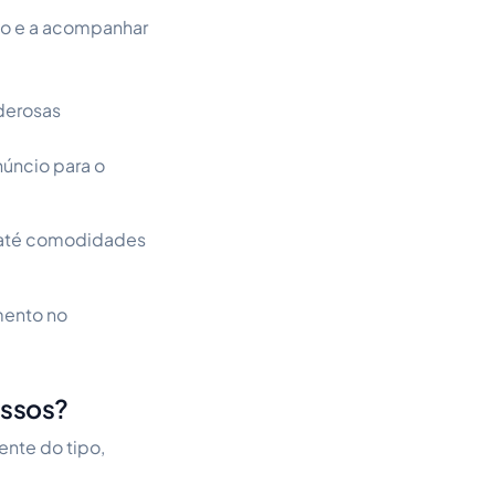
lvo e a acompanhar
derosas
núncio para o
 até comodidades
mento no
assos?
nte do tipo,