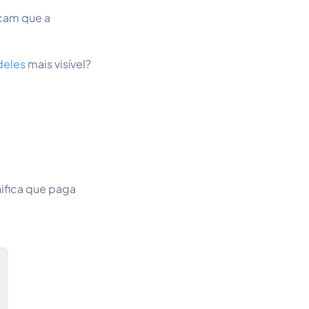
icam que a
deles
mais visível?
nifica que paga