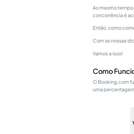
Ao mesmo tempo,
concorrência é aci
Então, como
come
Com as nossas dica
Vamos a isso!
Como Funci
O Booking.com f
uma percentagem f