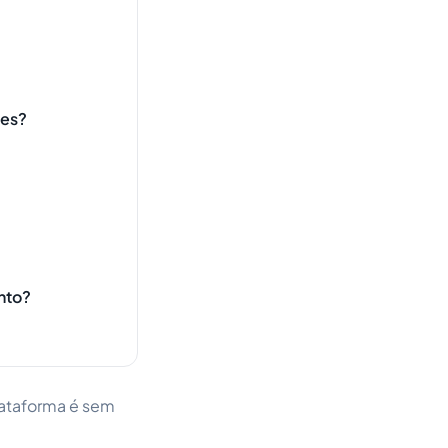
zes?
nto?
ataforma é sem