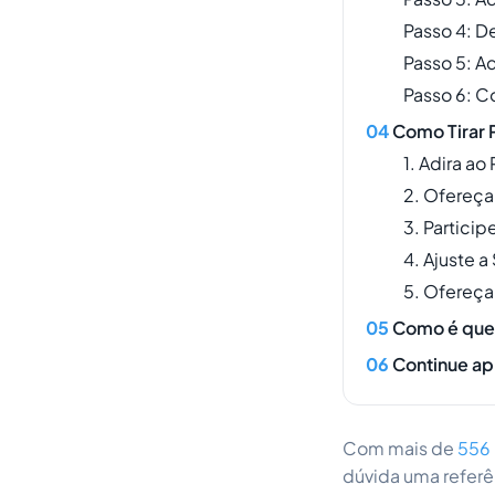
Passo 4: D
Passo 5: A
Passo 6: Co
Como Tirar 
1. Adira a
2. Ofereça
3. Partici
4. Ajuste a
5. Ofereç
Como é que 
Continue a
Com mais de
556 
dúvida uma referên