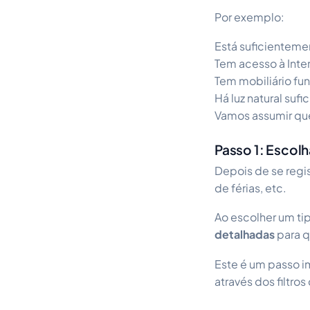
Por exemplo:
Está suficienteme
Tem acesso à Inte
Tem mobiliário fu
Há luz natural sufi
Vamos assumir que
Passo 1: Escol
Depois de se regis
de férias, etc.
Ao escolher um ti
detalhadas
para q
Este é um passo i
através dos filtro