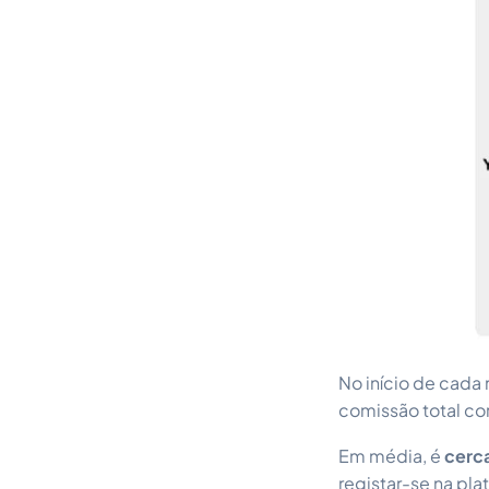
No início de cada 
comissão total c
Em média, é
cerc
registar-se na pla