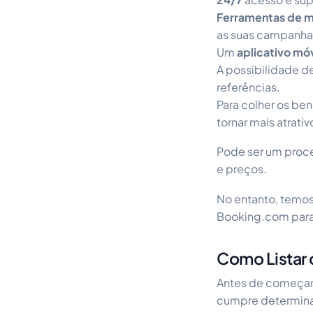
Ferramentas de m
as suas campanhas
Um
aplicativo mó
A possibilidade 
referências.
Para colher os ben
tornar mais atrativ
Pode ser um proc
e preços.
No entanto, temos
Booking.com para 
Como Listar
Antes de começar,
cumpre determinad