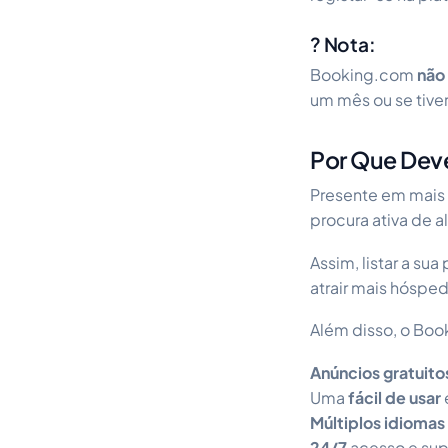
? Nota:
Booking.com
não
um mês ou se tive
Por Que Dev
Presente em mais
procura ativa de 
Assim, listar a su
atrair mais hósped
Além disso, o Bo
Anúncios gratuito
Uma
fácil de usar
Múltiplos idiomas
24/7
acesso e supo