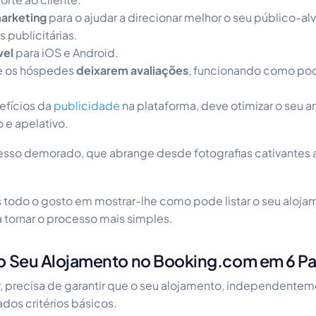
arketing
para o ajudar a direcionar melhor o seu público-a
 publicitárias.
vel
para iOS e Android.
de os hóspedes
deixarem avaliações
, funcionando como po
efícios da
publicidade
na plataforma, deve otimizar o seu a
o e apelativo.
esso demorado, que abrange desde fotografias cativantes
 todo o gosto em mostrar-lhe como pode listar o seu aloja
tornar o processo mais simples.
 o Seu Alojamento no Booking.com em 6 P
 precisa de garantir que o seu alojamento, independenteme
os critérios básicos.