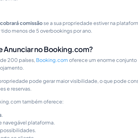
 cobrará comissão
se a sua propriedade estiver na platafo
r tido menos de 5 overbookings por ano.
e Anunciar no Booking.com?
 de 200 países,
Booking.com
oferece um enorme conjunto d
alojamento.
a propriedade pode gerar
maior visibilidade, o que pode c
es e reservas.
oking.com também oferece:
s
.
e navegável plataforma.
possibilidades.
rte ao cliente.