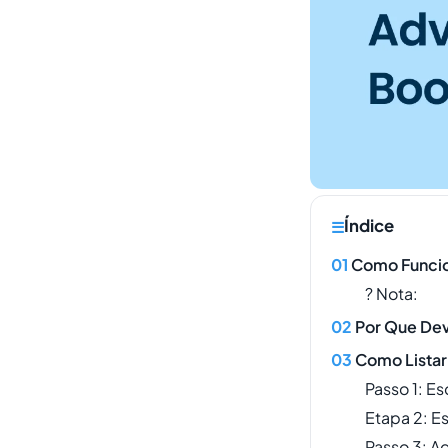
Índice
Como Funci
? Nota:
Por Que De
Como Listar
Passo 1: E
Etapa 2: 
Passo 3: A