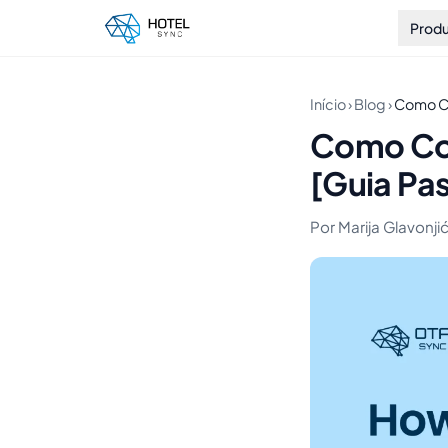
Prod
Início
›
Blog
›
Como Co
Como Co
[Guia Pas
Por Marija Glavonjić